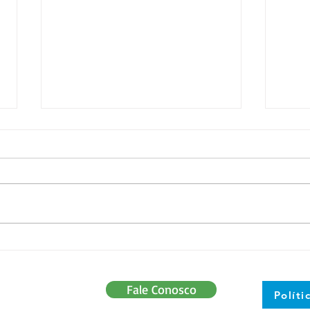
Grupo Alliance Shoes pronto
Secr
para atravessar fronteiras!
doaç
trat
Fale Conosco
Políti