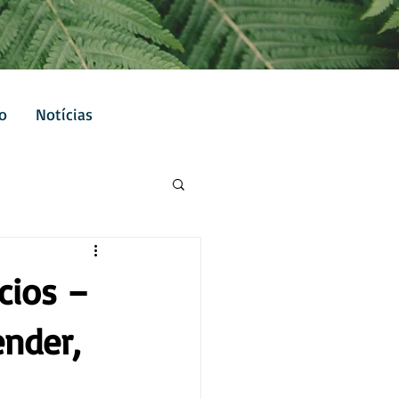
o
Notícias
cios –
nder,