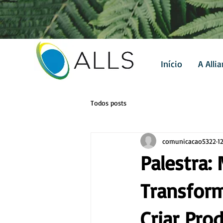
Início
A Alli
Todos posts
comunicacao5322
1
Palestra:
Transfor
Criar Pro