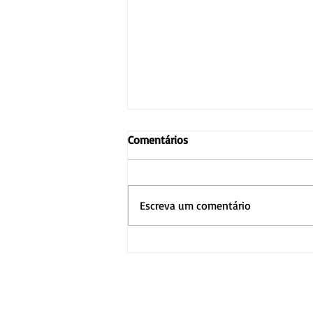
Comentários
Escreva um comentário
Alliance Shoes estará presente
na Feira Zero Grau